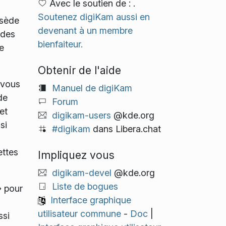
Avec le soutien de : .
Soutenez digiKam aussi en
ssède
devenant à un membre
 des
bienfaiteur.
e
Obtenir de l'aide
 vous
Manuel de digiKam
de
Forum
et
digikam-users
@kde.org
si
#digikam
dans Libera.chat
ettes
Impliquez vous
digikam-devel
@kde.org
Liste de bogues
» pour
Interface graphique
utilisateur commune
-
Doc
|
ssi