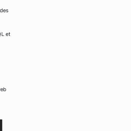
 des
L et
web