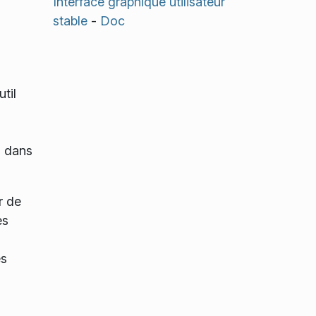
Interface graphique utilisateur
stable
-
Doc
til
n dans
r de
es
es