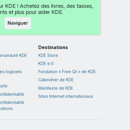
r KDE ! Achetez des livres, des tasses,
ts et plus pour aider KDE.
Naviguer
Destinations
ommunauté KDE
KDE Store
KDE e.V.
s logiciels
Fondation « Free Qt » de KDE
Calendrier de KDE
uite
Manifeste de KDE
nfidentialité
Sites Internet internationaux
nfidentialité
cations