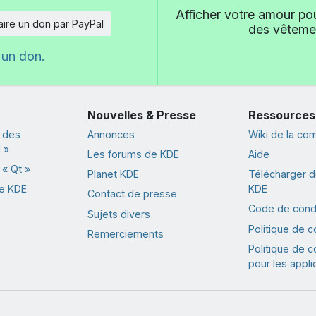
Afficher votre amour pou
aire un don par PayPal
des vêtemen
 un don.
Nouvelles & Presse
Ressources
 des
Annonces
Wiki de la c
 »
Les forums de KDE
Aide
« Qt »
Planet KDE
Télécharger de
de KDE
KDE
Contact de presse
Code de cond
Sujets divers
Politique de co
Remerciements
Politique de co
pour les appli