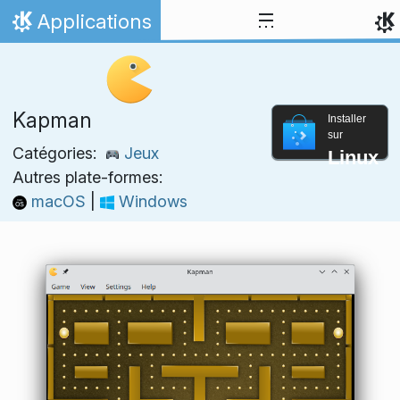
Aller directement au contenu
Applications
Accueil
Kapman
Installer
sur
Catégories:
Jeux
Linux
Autres plate-formes:
macOS
|
Windows