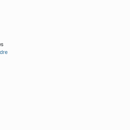
es
dre