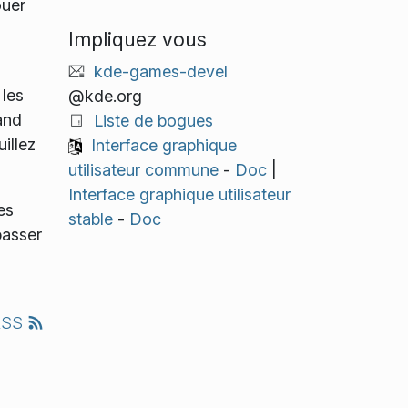
ouer
Impliquez vous
kde-games-devel
 les
@kde.org
and
Liste de bogues
illez
Interface graphique
utilisateur commune
-
Doc
|
Interface graphique utilisateur
es
stable
-
Doc
passer
RSS