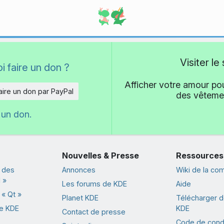
Visiter l
i faire un don ?
Afficher votre amour pou
aire un don par PayPal
des vêtemen
 un don.
Nouvelles & Presse
Ressources
 des
Annonces
Wiki de la c
 »
Les forums de KDE
Aide
« Qt »
Planet KDE
Télécharger de
de KDE
KDE
Contact de presse
Code de cond