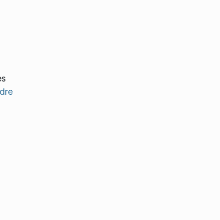
es
dre