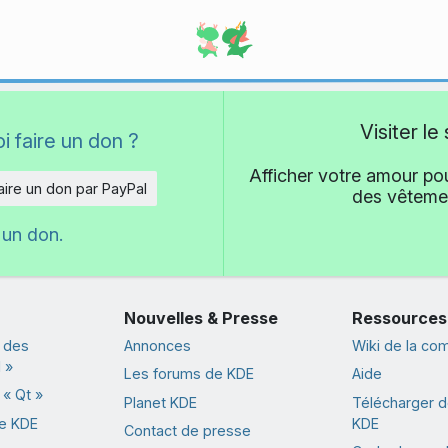
Visiter l
i faire un don ?
Afficher votre amour pou
aire un don par PayPal
des vêtemen
 un don.
Nouvelles & Presse
Ressources
 des
Annonces
Wiki de la c
 »
Les forums de KDE
Aide
« Qt »
Planet KDE
Télécharger de
de KDE
KDE
Contact de presse