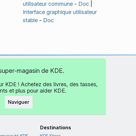
utilisateur commune
-
Doc
|
Interface graphique utilisateur
stable
-
Doc
e super-magasin de KDE.
r KDE ! Achetez des livres, des tasses,
ts et plus pour aider KDE.
Naviguer
Destinations
ommunauté KDE
KDE Store