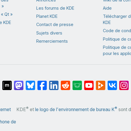
 »
Les forums de KDE
Aide
« Qt »
Planet KDE
Télécharger de
de KDE
KDE
Contact de presse
Code de cond
Sujets divers
Politique de co
Remerciements
Politique de co
pour les appli
®
®
ternet
KDE
et
le logo de l'environnement de bureau K
sont 
hone de