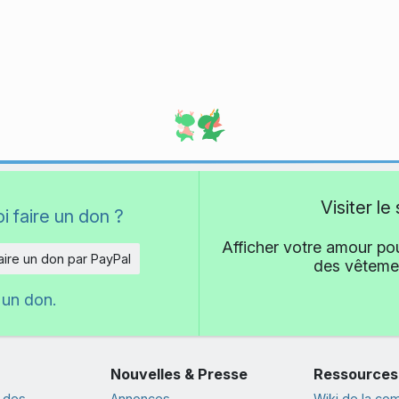
Visiter l
i faire un don ?
Afficher votre amour pou
aire un don par PayPal
des vêtemen
 un don.
Nouvelles & Presse
Ressources
 des
Annonces
Wiki de la c