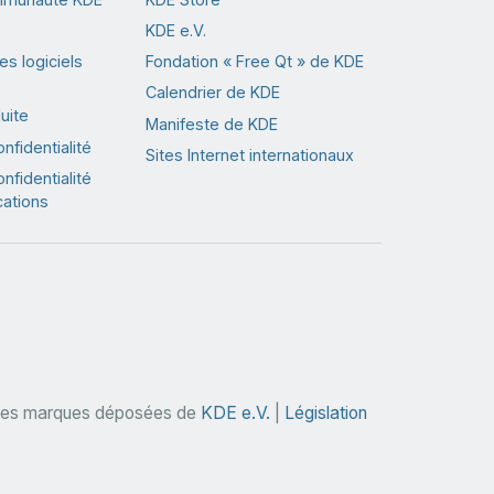
KDE e.V.
s logiciels
Fondation « Free Qt » de KDE
Calendrier de KDE
uite
Manifeste de KDE
nfidentialité
Sites Internet internationaux
nfidentialité
cations
des marques déposées de
KDE e.V.
|
Législation