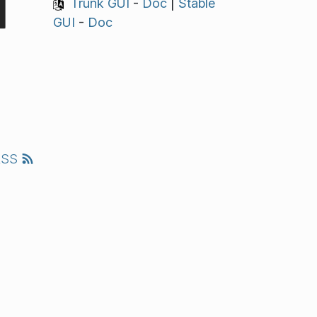
Trunk GUI
-
Doc
|
Stable
GUI
-
Doc
RSS