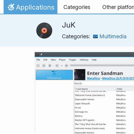
Skip to content
Applications
Categories
Other platfo
Home
JuK
Categories:
Multimedia