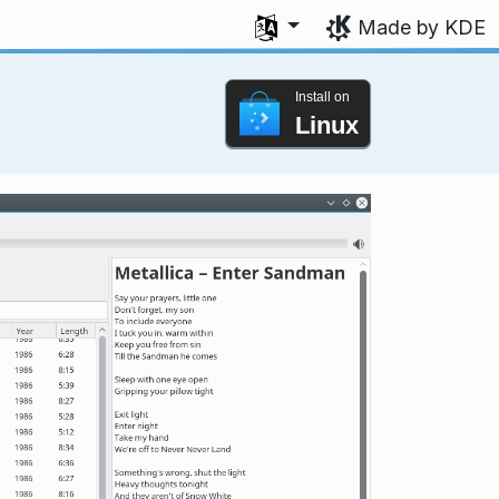
Select your language
Made by KDE
Install on
Linux