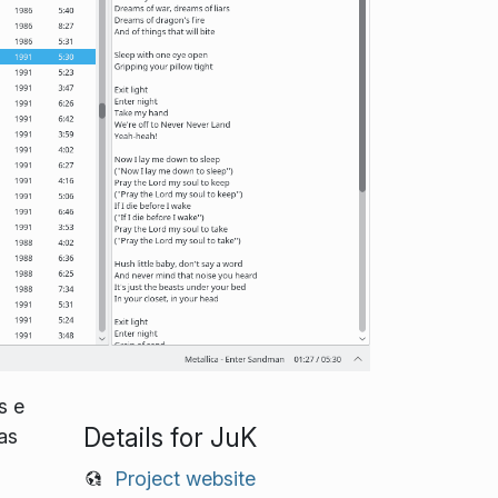
s e
Details for JuK
as
Project website