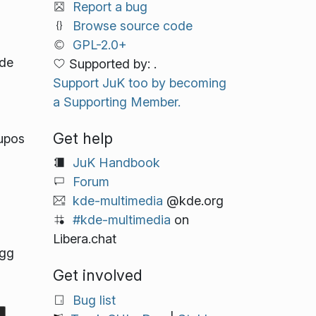
Report a bug
Browse source code
GPL-2.0+
 de
Supported by: .
Support JuK too by becoming
a Supporting Member.
Get help
upos
JuK Handbook
Forum
kde-multimedia
@kde.org
#kde-multimedia
on
Libera.chat
Ogg
Get involved
Bug list