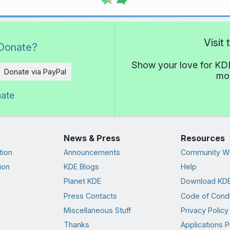
Visit
Donate?
Show your love for KDE
Donate via PayPal
mor
nate
News & Press
Resources
tion
Announcements
Community Wi
ion
KDE Blogs
Help
Planet KDE
Download KDE
Press Contacts
Code of Cond
Miscellaneous Stuff
Privacy Policy
Thanks
Applications P