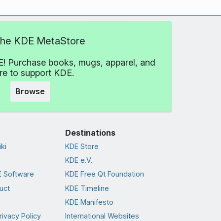
 the KDE MetaStore
! Purchase books, mugs, apparel, and
e to support KDE.
Browse
Destinations
ki
KDE Store
KDE e.V.
 Software
KDE Free Qt Foundation
uct
KDE Timeline
KDE Manifesto
rivacy Policy
International Websites