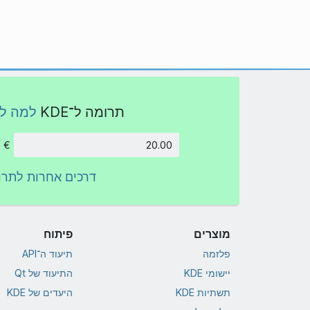
תרומה ל־KDE
למה ל
€
סכום
דרכים אחרות לתרו
מוצרים
פיתוח
פלזמה
תיעוד ה־API
יישומי KDE
התיעוד של Qt
תשתיות KDE
היעדים של KDE