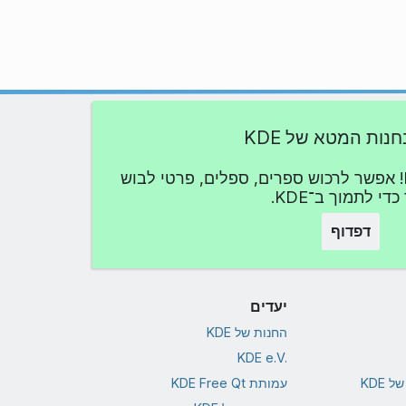
חנות המטא של KDE
הבעת החיבה שלך ל־KDE! אפשר לרכוש ספרים, ספלים, פרטי לבוש
כדי לתמוך ב־KDE.
דפדוף
יעדים
החנות של KDE
KDE e.V.‎
 KDE
עמותת KDE Free Qt