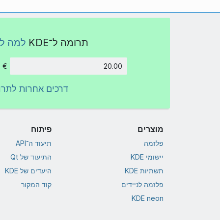
תרומה ל־KDE
למה ל
€
סכום
דרכים אחרות לתרו
מוצרים
פיתוח
פלזמה
תיעוד ה־API
יישומי KDE
התיעוד של Qt
תשתיות KDE
היעדים של KDE
פלזמה לניידים
קוד המקור
KDE neon