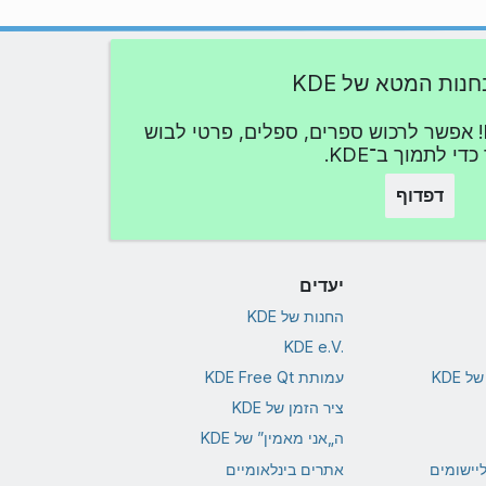
חנות המטא של KDE
הבעת החיבה שלך ל־KDE! אפשר לרכוש ספרים, ספלים, פרטי לבוש
כדי לתמוך ב־KDE.
דפדוף
יעדים
החנות של KDE
KDE e.V.‎
 KDE
עמותת KDE Free Qt
ציר הזמן של KDE
ה„אני מאמין” של KDE
ליישומים
אתרים בינלאומיים