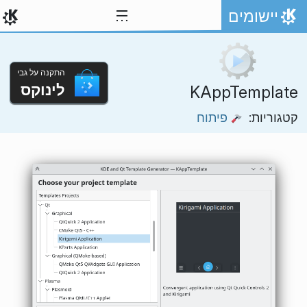
ילוג לתוכן
יישומים
אתר הבית
התקנה על גבי
לינוקס
KAppTemplate
קטגוריות:
פיתוח