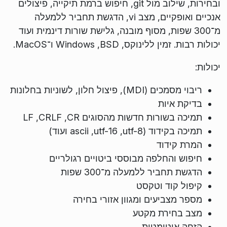
ובחירות, שילוב מול git, חיפוש ברמת תיקייה, פיצולים
אנכיים ואופקיים, מצב vi, הדגשת תחביר ללמעלה
מ־300 שפות, מסוף מובנה, גלישת שורות דינמית ועוד
יכולות רבות. זמין ללינוקס, BSD,‏ Windows ו־MacOS.
יכולות:
ריבוי מסמכים (MDI), פיצול חלון, לשוניות בחלונות
בדיקת איות
תמיכה בשורות חדשות מהסוגים CR,‏ CRLF,‏ LF
תמיכה בקידוד (utf-8,‏ utf-16,‏ ascii ועוד)
המרת קידוד
חיפוש והחלפה מבוססי ביטויים רגולריים
הדגשת תחביר ללמעלה מ־300 שפות
קיפול קוד וטקסט
מספר מצביעים ומגוון אזורי בחירה
מצב בחירת מקטע
הזחה אוטומטית