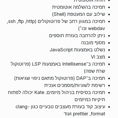
תמיכה בהשלמה אוטומטית
שילוב עם המעטפת (Shell)
תמיכה במגוון רחב של פרוטוקולים (http,‏ ftp,‏ ssh,‏
webdav וכו׳)
ניתן להרחבה בעזרת תוספים
מסוף מובנה
נשלט באמצעות JavaScript
מצב Vi
תמיכה ב־Intellisense באמצעות LSP (פרוטוקול
שרת שפה)
תמיכה ב־DAP (פרוטוקול מתאם ניפוי שגיאות)
רשימת לשוניות/מסמכים אנכית
תמיכה בסיסית בניהול מיזמים. Kate יכולה לפתוח
תיקיות כמיזמים
עיצוב קוד בעזרת מעצבים טבעיים כגון clang-
format,‏ prettier ועוד