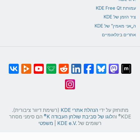
עמותת KDE Free Qt
ציר הזמן של KDE
ה„אני מאמין” של KDE
אתרים בינלאומיים
מתוחזק על ידי
הנהלת אתרי KDE
(רשימת דיוור ציבורית).
®
®
KDE
וה
לוגו של סביבת שולחן העבודה K
הם סימני מסחר
רשומים של
KDE e.V.‎
|
משפטי