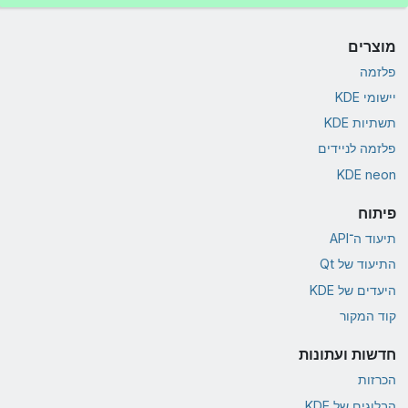
מוצרים
פלזמה
יישומי KDE
תשתיות KDE
פלזמה לניידים
KDE neon
פיתוח
תיעוד ה־API
התיעוד של Qt
היעדים של KDE
קוד המקור
חדשות ועתונות
הכרזות
הבלוגים של KDE