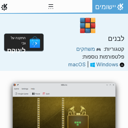
ילוג לתוכן
יישומים
אתר הבית
לבנים
התקנה על
גבי
קטגוריות:
משחקים
לינוקס
פלטפורמות נוספות:
|
Windows
macOS