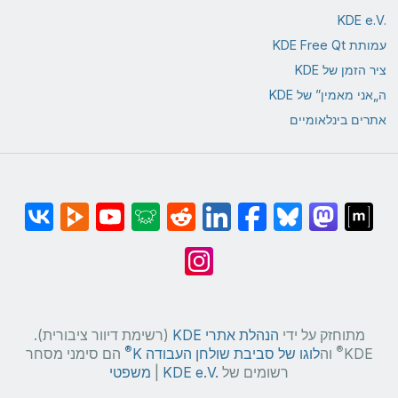
KDE e.V.‎
עמותת KDE Free Qt
ציר הזמן של KDE
ה„אני מאמין” של KDE
אתרים בינלאומיים
מתוחזק על ידי
הנהלת אתרי KDE
(רשימת דיוור ציבורית).
®
®
KDE
וה
לוגו של סביבת שולחן העבודה K
הם סימני מסחר
רשומים של
KDE e.V.‎
|
משפטי