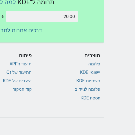
תרומה ל־KDE
למה ל
€
סכום
דרכים אחרות לתרו
מוצרים
פיתוח
פלזמה
תיעוד ה־API
יישומי KDE
התיעוד של Qt
תשתיות KDE
היעדים של KDE
פלזמה לניידים
קוד המקור
KDE neon