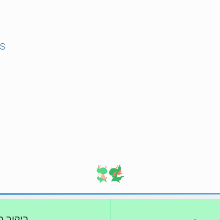
S
ביקור ב