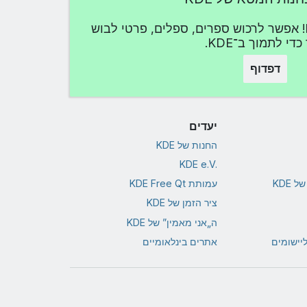
הבעת החיבה שלך ל־KDE! אפשר לרכוש ספרים, ספלים, פרטי לבוש
כדי לתמוך ב־KDE.
דפדוף
יעדים
החנות של KDE
KDE e.V.‎
 KDE
עמותת KDE Free Qt
ציר הזמן של KDE
ה„אני מאמין” של KDE
ליישומים
אתרים בינלאומיים