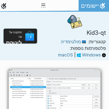
ילוג לתוכן
יישומים
אתר הבית
Kid3-qt
התקנה על
גבי
קטגוריות:
מולטימדיה
לינוקס
פלטפורמות נוספות:
|
Windows
macOS