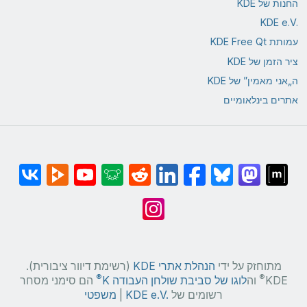
החנות של KDE
KDE e.V.‎
עמותת KDE Free Qt
ציר הזמן של KDE
ה„אני מאמין” של KDE
אתרים בינלאומיים
מתוחזק על ידי
הנהלת אתרי KDE
(רשימת דיוור ציבורית).
®
®
KDE
וה
לוגו של סביבת שולחן העבודה K
הם סימני מסחר
רשומים של
KDE e.V.‎
|
משפטי