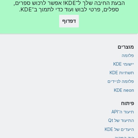
הבעת החיבה שלך ל־KDE! אפשר לרכוש ספרים,
ספלים, פרטי לבוש ועוד כדי לתמוך ב־KDE.
דפדוף
מוצרים
פלזמה
יישומי KDE
תשתיות KDE
פלזמה לניידים
KDE neon
פיתוח
תיעוד ה־API
התיעוד של Qt
היעדים של KDE
קוד המקור