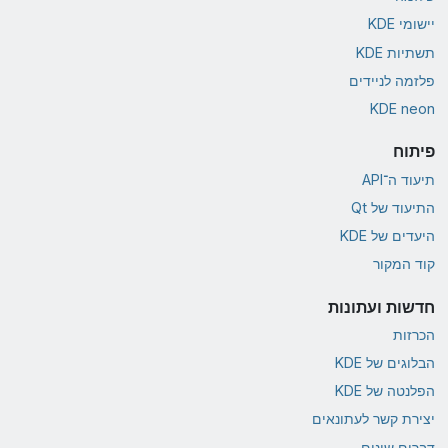
יישומי KDE
תשתיות KDE
פלזמה לניידים
KDE neon
פיתוח
תיעוד ה־API
התיעוד של Qt
היעדים של KDE
קוד המקור
חדשות ועתונות
הכרזות
הבלוגים של KDE
הפלנטה של KDE
יצירת קשר לעתונאים
דברים שונים