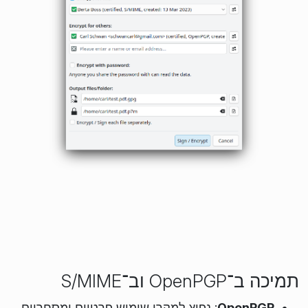
תמיכה ב־OpenPGP וב־S/MIME
OpenPGP
: נפוץ למקרי שימוש פרטיים ומסחריים