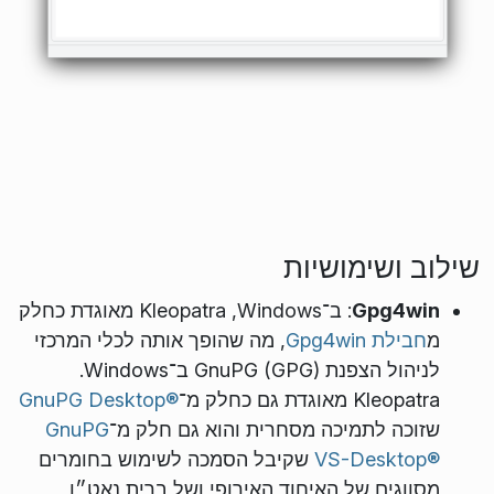
שילוב ושימושיות
Gpg4win
: ב־Windows,‏ Kleopatra מאוגדת כחלק
מ
חבילת Gpg4win
, מה שהופך אותה לכלי המרכזי
לניהול הצפנת GnuPG (GPG) ב־Windows.‏
Kleopatra מאוגדת גם כחלק מ־
GnuPG Desktop®️‎
שזוכה לתמיכה מסחרית והוא גם חלק מ־
GnuPG
VS-Desktop®️‎
שקיבל הסמכה לשימוש בחומרים
מסווגים של האיחוד האירופי ושל ברית נאט״ו