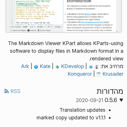
The Markdown Viewer KPart allows KParts-using
software to display files in Markdown format in a
rendered view.
מרחיב את:
Ark
|
KDevelop
|
Kate
|
Konqueror
|
Krusader
מהדורות
RSS
0.5.6
2020-09-21
Translation updates
marked copy updated to v1.1.1