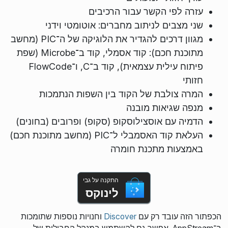
עזרה לפי הקשר עבור הרכיבים
שני מצבים לניתוב מחברים: אוטומטי וידני
מגוון דרכים להגדיר את הלוגיקה של ה־PIC (מחשב
מתוכנת חכם): קוד אסמלי, קוד ב־Microbe (שפת
פיתוח עילית עצמאית), קוד ב־C, ו־FlowCode
חזותי
המרה צולבת של הקוד בין השפות הנתמכות
מנפה שגיאות מובנה
הדמיה עם אוסצילוסקופ (סקופ) ופרובים (בחונים)
העלאת קוד האסמבלי ל־PIC (מחשב מתוכנת חכם)
באמצעות מתכנת חומרה
התקנה על גבי
לינוקס
הכפתור הזה עובד רק עם
Discover
וחנויות נוספות שתומכות