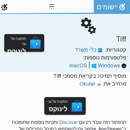
ילוג לתוכן
יישומים
אתר הבית
Tiff
התקנה על
גבי
קטגוריות:
כלי משרד
לינוקס
פלטפורמות נוספות:
|
Windows
macOS
מוסיף תמיכה בקריאת מסמכי Tiff
מרחיב את:
Okular
התקנה על גבי
לינוקס
הכפתור הזה עובד רק עם
Discover
וחנויות נוספות שתומכות
ב־AppStream. אפשר גם להשתמש במנהל החבילות של