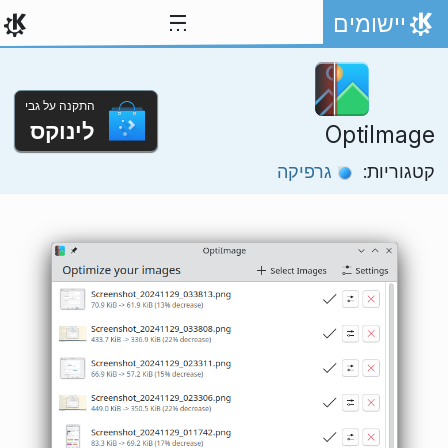
ילוג לתוכן
יישומים
אתר הבית
התקנה על גבי
לינוקס
OptiImage
קטגוריות:
גרפיקה