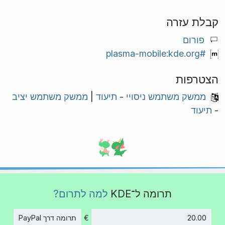
קבלת עזרה
פורום
#plasma-mobile:kde.org
הצטרפות
ממשק משתמש ניסויי
-
תיעוד
|
ממשק משתמש יציב
-
תיעוד
תרומה ל־KDE
למה לתרום?
€
תרומה דרך PayPal
סכום