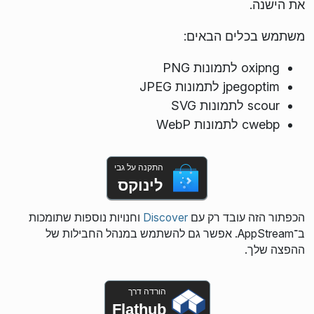
את הישנה.
משתמש בכלים הבאים:
oxipng לתמונות PNG
jpegoptim לתמונות JPEG
scour לתמונות SVG
cwebp לתמונות WebP
התקנה על גבי
לינוקס
הכפתור הזה עובד רק עם
Discover
וחנויות נוספות שתומכות
ב־AppStream. אפשר גם להשתמש במנהל החבילות של
ההפצה שלך.
הורדה דרך
Flathub