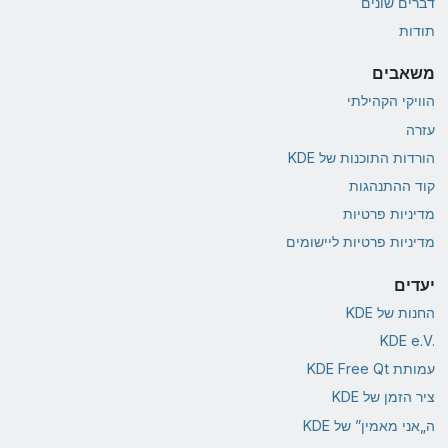
דברים שונים
תודות
משאבים
הוויקי הקהילתי
עזרה
הורדות התוכנות של KDE
קוד ההתנהגות
מדיניות פרטיות
מדיניות פרטיות ליישומים
יעדים
החנות של KDE
KDE e.V.‎
עמותת KDE Free Qt
ציר הזמן של KDE
ה„אני מאמין” של KDE