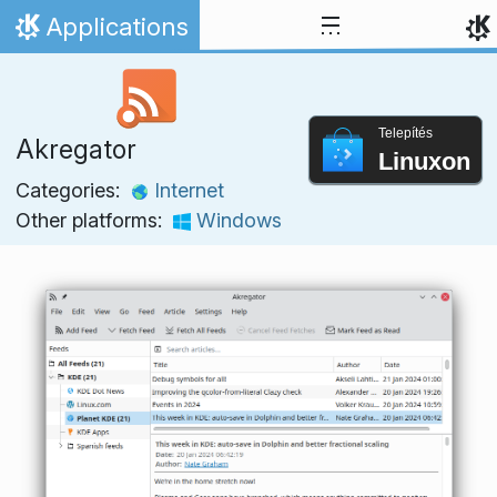
Ugrás a tartalomhoz
Applications
Kezdőlap
Telepítés
Akregator
Linuxon
Categories:
Internet
Other platforms:
Windows