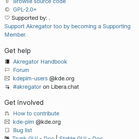
Browse source code
GPL-2.0+
Supported by: .
Support Akregator too by becoming a Supporting
Member.
Get help
Akregator Handbook
Forum
kdepim-users
@kde.org
#akregator
on Libera.chat
Get involved
How to contribute
kde-pim
@kde.org
Bug list
Trunk GUI
-
Doc
|
Stable GUI
-
Doc