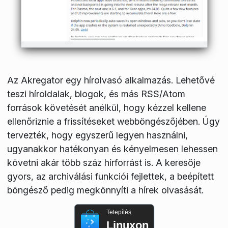
Az Akregator egy hírolvasó alkalmazás. Lehetővé
teszi híroldalak, blogok, és más RSS/Atom
források követését anélkül, hogy kézzel kellene
ellenőriznie a frissítéseket webböngészőjében. Úgy
tervezték, hogy egyszerű legyen használni,
ugyanakkor hatékonyan és kényelmesen lehessen
követni akár több száz hírforrást is. A keresője
gyors, az archiválási funkciói fejlettek, a beépített
böngésző pedig megkönnyíti a hírek olvasását.
Telepítés
Linuxon