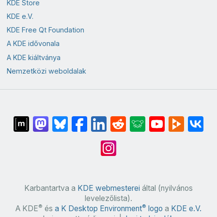
KDE Store
KDE e.V.
KDE Free Qt Foundation
A KDE idővonala
A KDE kiáltványa
Nemzetközi weboldalak
Karbantartva a
KDE webmesterei
által (nyilvános
levelezőlista).
®
®
A KDE
és
a K Desktop Environment
logo
a
KDE e.V.