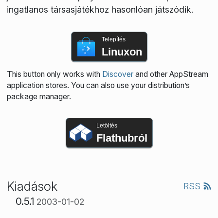
ingatlanos társasjátékhoz hasonlóan játszódik.
Telepítés
Linuxon
This button only works with
Discover
and other AppStream
application stores. You can also use your distribution’s
package manager.
Letöltés
Flathubról
Kiadások
RSS
0.5.1
2003-01-02