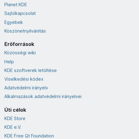
Planet KDE
Sajtókapcsolat
Egyebek
Köszönetnyilvánítás
Erőforrások
Közösségi wiki
Help
KDE szoftverek letöltése
Viselkedési kódex
Adatvédelmi irányelv
Alkalmazások adatvédelmi irányelvei
Úti célok
KDE Store
KDE e.V.
KDE Free Qt Foundation