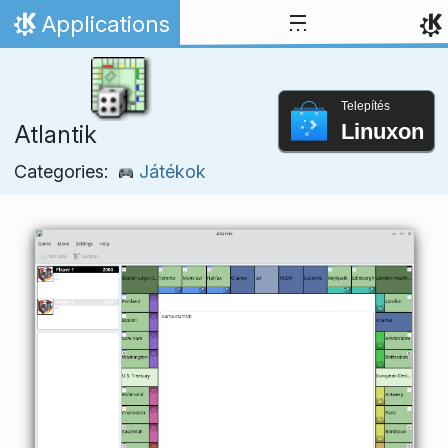
Ugrás a tartalomhoz
Applications
Kezdőlap
Telepítés
Linuxon
Atlantik
Categories:
Játékok