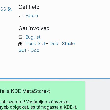
Get help
RSS
Forum
Get involved
Bug list
Trunk GUI
-
Doc
|
Stable
GUI
-
Doc
fel a KDE MetaStore-t
nti szeretét! Vásároljon könyveket,
egyéb dolgokat, és támogassa a KDE-t.