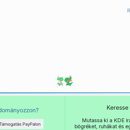
Keresse 
adományozzon?
Mutassa ki a KDE irá
Támogatás PayPalon
bögréket, ruhákat és 