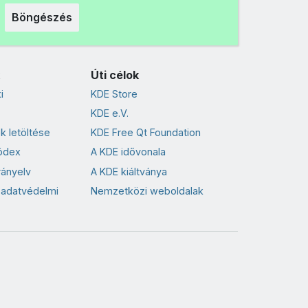
Böngészés
Úti célok
i
KDE Store
KDE e.V.
k letöltése
KDE Free Qt Foundation
ódex
A KDE idővonala
rányelv
A KDE kiáltványa
 adatvédelmi
Nemzetközi weboldalak