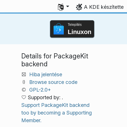
Válasszon nyelvet
A KDE készítette
Telepítés
Linuxon
Details for PackageKit
backend
Hiba jelentése
Browse source code
GPL-2.0+
Supported by: .
Support PackageKit backend
too by becoming a Supporting
Member.