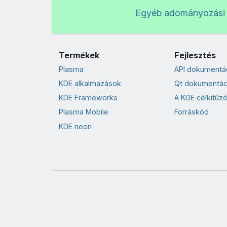
Egyéb adományozási
Termékek
Fejlesztés
Plasma
API dokumentá
KDE alkalmazások
Qt dokumentác
KDE Frameworks
A KDE célkitűzé
Plasma Mobile
Forráskód
KDE neon