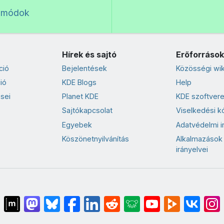
 módok
Hírek és sajtó
Erőforrások
ció
Bejelentések
Közösségi wik
ió
KDE Blogs
Help
sei
Planet KDE
KDE szoftvere
Sajtókapcsolat
Viselkedési k
Egyebek
Adatvédelmi i
Köszönetnyilvánítás
Alkalmazások
irányelvei