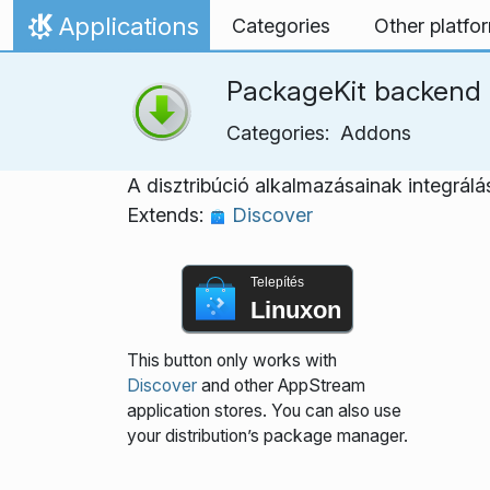
Ugrás a tartalomhoz
Applications
Categories
Other platfo
Kezdőlap
PackageKit backend
Categories:
Addons
A disztribúció alkalmazásainak integrál
Extends:
Discover
Telepítés
Linuxon
This button only works with
Discover
and other AppStream
application stores. You can also use
your distribution’s package manager.