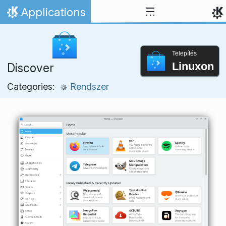
Ugrás a tartalomhoz
Applications
Kezdőlap
Telepítés
Linuxon
Discover
Categories:
Rendszer