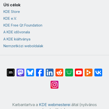
Úti célok
KDE Store
KDE e.V.
KDE Free Qt Foundation
A KDE idővonala
A KDE kiáltványa
Nemzetközi weboldalak
Karbantartva a
KDE webmesterei
által (nyilvános