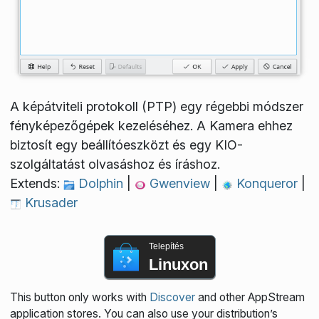
A képátviteli protokoll (PTP) egy régebbi módszer
fényképezőgépek kezeléséhez. A Kamera ehhez
biztosít egy beállítóeszközt és egy KIO-
szolgáltatást olvasáshoz és íráshoz.
Extends:
Dolphin
|
Gwenview
|
Konqueror
|
Krusader
Telepítés
Linuxon
This button only works with
Discover
and other AppStream
application stores. You can also use your distribution’s