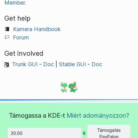
Member.
Get help
Kamera Handbook
Forum
Get involved
Trunk GUI
-
Doc
|
Stable GUI
-
Doc
Támogassa a KDE-t
Miért adományozzon?
Támogatás
€
Összeg
PayPalon