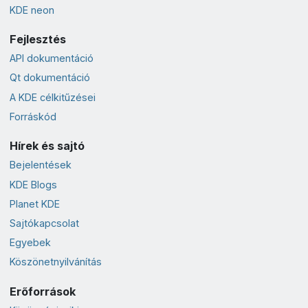
KDE neon
Fejlesztés
API dokumentáció
Qt dokumentáció
A KDE célkitűzései
Forráskód
Hírek és sajtó
Bejelentések
KDE Blogs
Planet KDE
Sajtókapcsolat
Egyebek
Köszönetnyilvánítás
Erőforrások