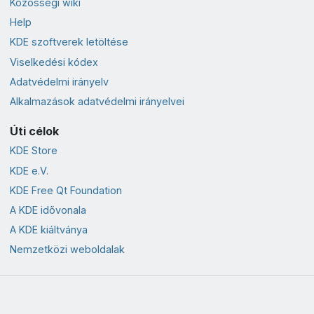
Közösségi wiki
Help
KDE szoftverek letöltése
Viselkedési kódex
Adatvédelmi irányelv
Alkalmazások adatvédelmi irányelvei
Úti célok
KDE Store
KDE e.V.
KDE Free Qt Foundation
A KDE idővonala
A KDE kiáltványa
Nemzetközi weboldalak