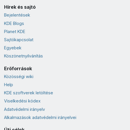
Hírek és sajtó
Bejelentések
KDE Blogs
Planet KDE
Sajtókapcsolat
Egyebek
Köszönetnyilvánítás
Erőforrások
Közösségi wiki
Help
KDE szoftverek letöltése
Viselkedési kódex
Adatvédelmi irányelv
Alkalmazások adatvédelmi irányelvei
Úti célok