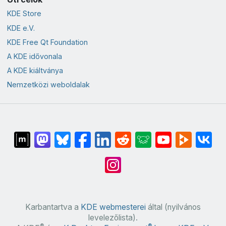
KDE Store
KDE e.V.
KDE Free Qt Foundation
A KDE idővonala
A KDE kiáltványa
Nemzetközi weboldalak
Karbantartva a
KDE webmesterei
által (nyilvános
levelezőlista).