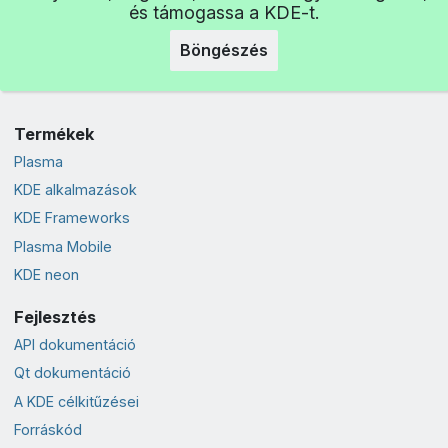
és támogassa a KDE-t.
Böngészés
Termékek
Plasma
KDE alkalmazások
KDE Frameworks
Plasma Mobile
KDE neon
Fejlesztés
API dokumentáció
Qt dokumentáció
A KDE célkitűzései
Forráskód