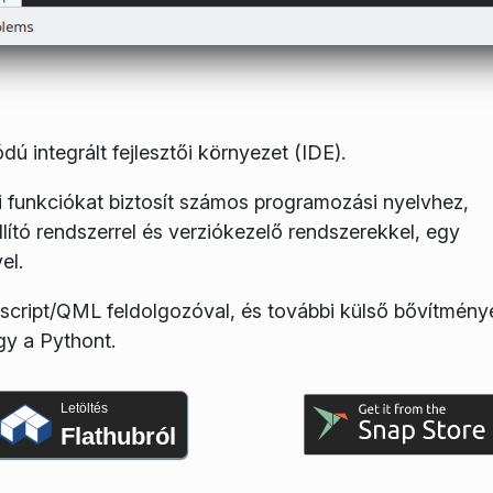
ú integrált fejlesztői környezet (IDE).
i funkciókat biztosít számos programozási nyelvhez,
llító rendszerrel és verziókezelő rendszerekkel, egy
el.
cript/QML feldolgozóval, és további külső bővítmény
y a Pythont.
Letöltés
Flathubról