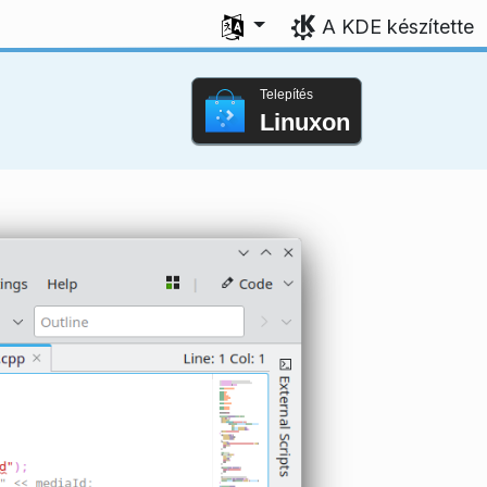
Válasszon nyelvet
A KDE készítette
Telepítés
Linuxon