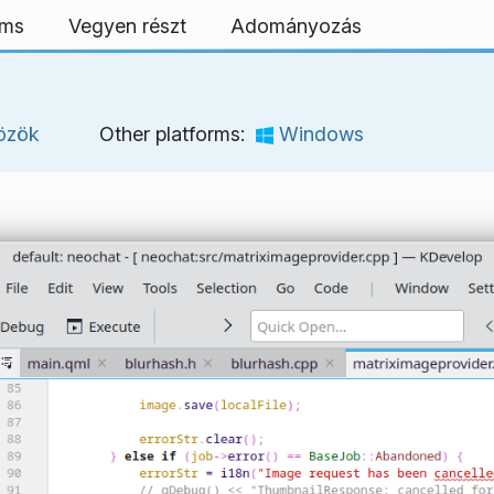
rms
Vegyen részt
Adományozás
özök
Other platforms:
Windows