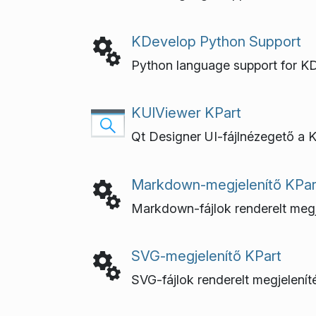
KDevelop Python Support
Python language support for K
KUIViewer KPart
Qt Designer UI-fájlnézegető a 
Markdown-megjelenítő KPar
Markdown-fájlok renderelt megj
SVG-megjelenítő KPart
SVG-fájlok renderelt megjelení