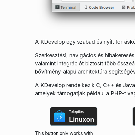
A KDevelop egy szabad és nyílt forráskód
Szerkesztési, navigációs és hibakeresés
valamint integrációt biztosít több összeá
bővítmény-alapú architektúra segítségév
A KDevelop rendelkezik C, C++ és Javas
amelyek támogatják például a PHP-t vag
Telepítés
Linuxon
This button only works with