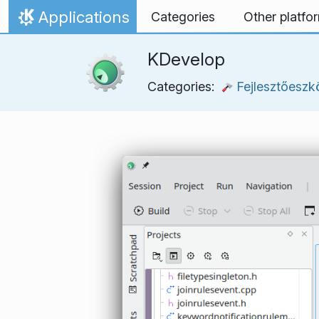
Ugrás a tartalomhoz
Applications
Categories
Other platfo
Kezdőlap
KDevelop
Categories:
Fejlesztőeszk