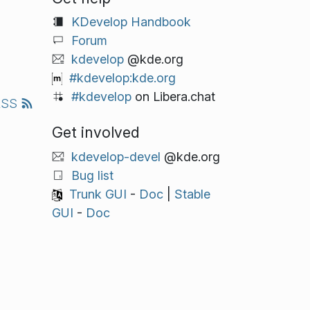
KDevelop Handbook
Forum
kdevelop
@kde.org
#kdevelop:kde.org
#kdevelop
on Libera.chat
RSS
Get involved
kdevelop-devel
@kde.org
Bug list
Trunk GUI
-
Doc
|
Stable
GUI
-
Doc