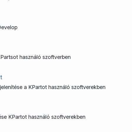
Develop
KPartsot használó szoftverben
t
elenítése a KPartot használó szoftverekben
tése KPartot használó szoftverekben