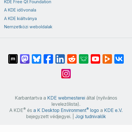
KDE Free Qt Foundation
A KDE idővonala
A KDE kiáltványa
Nemzetközi weboldalak
Karbantartva a
KDE webmesterei
által (nyilvános
levelezőlista).
®
®
A KDE
és
a K Desktop Environment
logo
a
KDE e.V.
bejegyzett védjegyei. |
Jogi tudnivalók