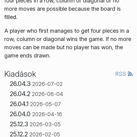
four pieces in a row, column or diagonal or no
more moves are possible because the board is
filled.
A player who first manages to get four pieces in a
row, column or diagonal wins the game. If no more
moves can be made but no player has won, the
game ends drawn.
Kiadások
RSS
26.04.3
2026-07-02
26.04.2
2026-06-04
26.04.1
2026-05-07
26.04.0
2026-04-16
25.12.3
2026-03-05
25.12.2
2026-02-05