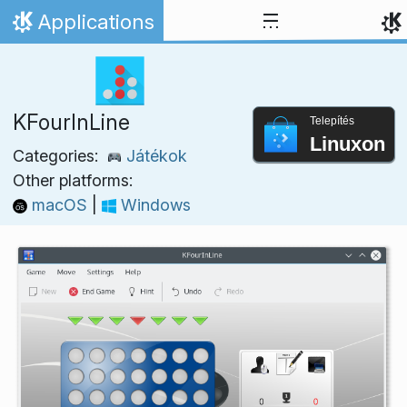
Ugrás a tartalomhoz
Applications
Kezdőlap
KFourInLine
Telepítés
Linuxon
Categories:
Játékok
Other platforms:
macOS
|
Windows