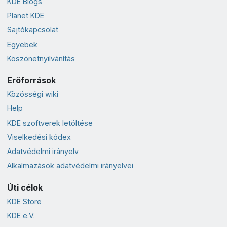
KDE Blogs
Planet KDE
Sajtókapcsolat
Egyebek
Köszönetnyilvánítás
Erőforrások
Közösségi wiki
Help
KDE szoftverek letöltése
Viselkedési kódex
Adatvédelmi irányelv
Alkalmazások adatvédelmi irányelvei
Úti célok
KDE Store
KDE e.V.