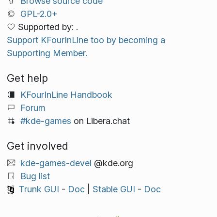
Browse source code
GPL-2.0+
Supported by: .
Support KFourInLine too by becoming a
Supporting Member.
Get help
KFourInLine Handbook
Forum
#kde-games
on Libera.chat
Get involved
kde-games-devel
@kde.org
Bug list
Trunk GUI
-
Doc
|
Stable GUI
-
Doc