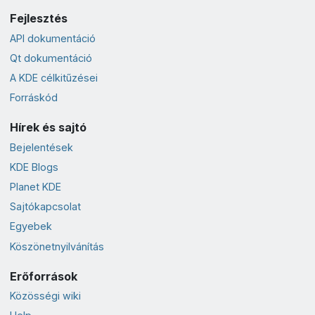
Fejlesztés
API dokumentáció
Qt dokumentáció
A KDE célkitűzései
Forráskód
Hírek és sajtó
Bejelentések
KDE Blogs
Planet KDE
Sajtókapcsolat
Egyebek
Köszönetnyilvánítás
Erőforrások
Közösségi wiki