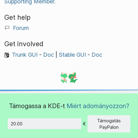
Supporting Member.
Get help
Forum
Get involved
Trunk GUI
-
Doc
|
Stable GUI
-
Doc
Támogassa a KDE-t
Miért adományozzon?
Támogatás
€
Összeg
PayPalon