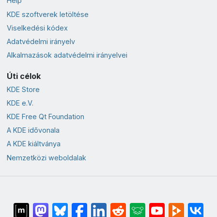
Help
KDE szoftverek letöltése
Viselkedési kódex
Adatvédelmi irányelv
Alkalmazások adatvédelmi irányelvei
Úti célok
KDE Store
KDE e.V.
KDE Free Qt Foundation
A KDE idővonala
A KDE kiáltványa
Nemzetközi weboldalak