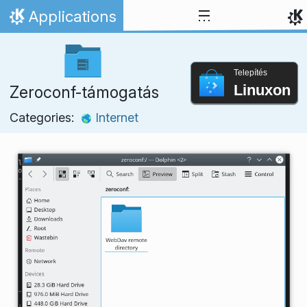
Ugrás a tartalomhoz
Applications
Kezdőlap
Telepítés
Linuxon
Zeroconf-támogatás
Categories:
Internet