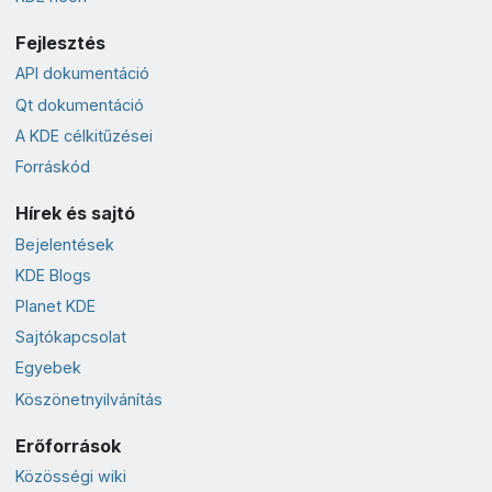
Fejlesztés
API dokumentáció
Qt dokumentáció
A KDE célkitűzései
Forráskód
Hírek és sajtó
Bejelentések
KDE Blogs
Planet KDE
Sajtókapcsolat
Egyebek
Köszönetnyilvánítás
Erőforrások
Közösségi wiki