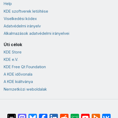
Help
KDE szoftverek letöltése
Viselkedési kódex
Adatvédelmi irányelv
Alkalmazások adatvédelmi irányelvei
Úti célok
KDE Store
KDE e.V.
KDE Free Qt Foundation
A KDE idővonala
A KDE kiáltványa
Nemzetközi weboldalak