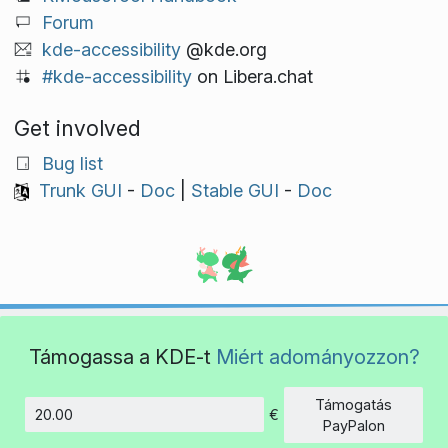
Forum
kde-accessibility
@kde.org
#kde-accessibility
on Libera.chat
Get involved
Bug list
Trunk GUI
-
Doc
|
Stable GUI
-
Doc
Támogassa a KDE-t
Miért adományozzon?
Támogatás
€
Összeg
PayPalon