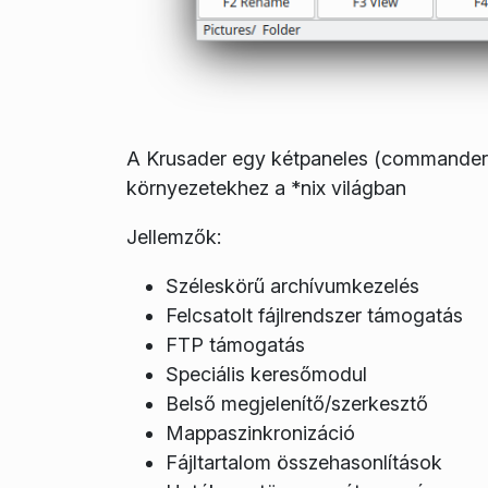
A Krusader egy kétpaneles (commander s
környezetekhez a *nix világban
Jellemzők:
Széleskörű archívumkezelés
Felcsatolt fájlrendszer támogatás
FTP támogatás
Speciális keresőmodul
Belső megjelenítő/szerkesztő
Mappaszinkronizáció
Fájltartalom összehasonlítások