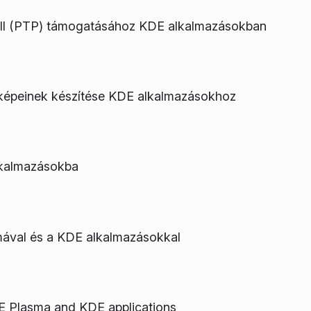
koll (PTP) támogatásához KDE alkalmazásokban
gképeinek készítése KDE alkalmazásokhoz
lkalmazásokba
mával és a KDE alkalmazásokkal
E Plasma and KDE applications