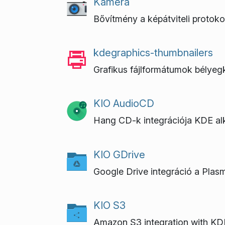
Kamera
Bővítmény a képátviteli proto
kdegraphics-thumbnailers
Grafikus fájlformátumok bélye
KIO AudioCD
Hang CD-k integrációja KDE a
KIO GDrive
Google Drive integráció a Plas
KIO S3
Amazon S3 integration with KD