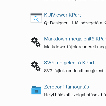
KUIViewer KPart
Qt Designer UI-fájlnézegető a 
Markdown-megjelenítő KPar
Markdown-fájlok renderelt megj
SVG-megjelenítő KPart
SVG-fájlok renderelt megjelení
Zeroconf-támogatás
Helyi hálózati szolgáltatások b