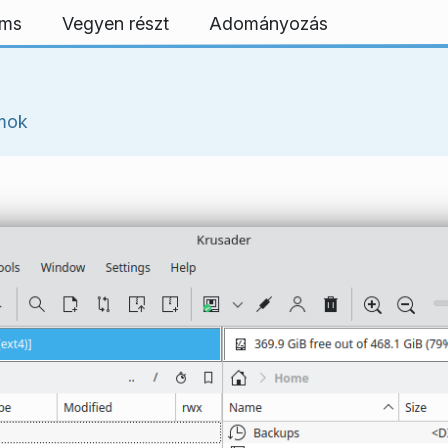
rms
Vegyen részt
Adományozás
mok