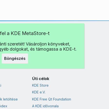
fel a KDE MetaStore-t
nti szeretét! Vásároljon könyveket,
egyéb dolgokat, és támogassa a KDE-t.
Böngészés
Úti célok
i
KDE Store
KDE e.V.
k letöltése
KDE Free Qt Foundation
ódex
A KDE idővonala