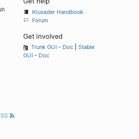
Get help
sh
Krusader Handbook
Forum
Get involved
Trunk GUI
-
Doc
|
Stable
GUI
-
Doc
RSS