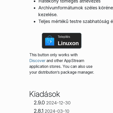
Hatékony tömeges átnevezés
Archívumformátumok széles körének
kezelése.
Teljes mértékű testre szabhatóság 
Telepítés
Linuxon
This button only works with
Discover
and other AppStream
application stores. You can also use
your distribution’s package manager.
Kiadások
2.9.0
2024-12-30
2.8.1
2024-03-10