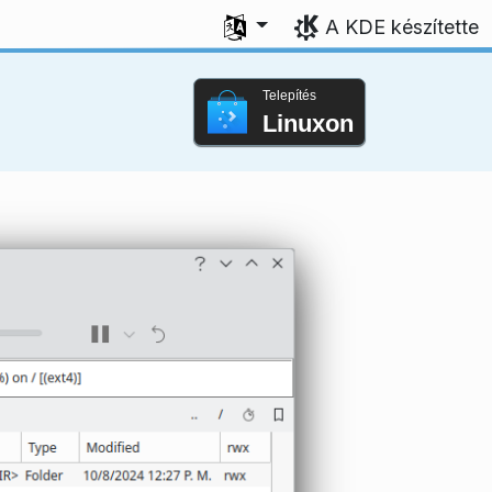
Válasszon nyelvet
A KDE készítette
Telepítés
Linuxon