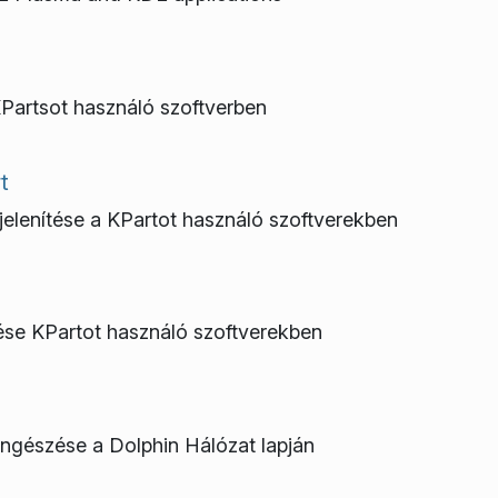
KPartsot használó szoftverben
t
elenítése a KPartot használó szoftverekben
tése KPartot használó szoftverekben
öngészése a Dolphin Hálózat lapján