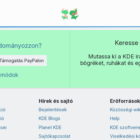
Keresse 
adományozzon?
Mutassa ki a KDE irá
Támogatás PayPalon
bögréket, ruhákat és 
 módok
Hírek és sajtó
Erőforrások
ció
Bejelentések
Közösségi wik
ió
KDE Blogs
Help
sei
Planet KDE
KDE szoftvere
Sajtókapcsolat
Viselkedési k