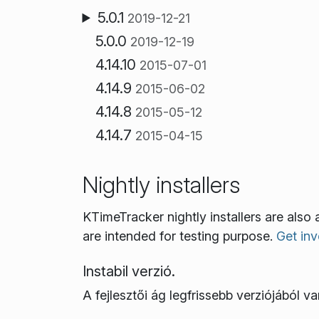
5.0.1
2019-12-21
5.0.0
2019-12-19
4.14.10
2015-07-01
4.14.9
2015-06-02
4.14.8
2015-05-12
4.14.7
2015-04-15
Nightly installers
KTimeTracker nightly installers are also
are intended for testing purpose.
Get inv
Instabil verzió.
A fejlesztői ág legfrissebb verziójából van