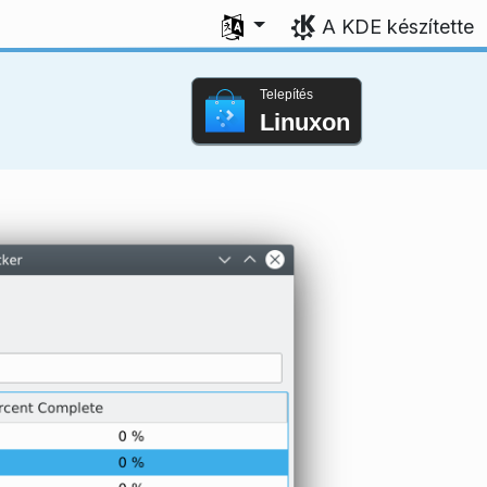
Válasszon nyelvet
A KDE készítette
Telepítés
Linuxon