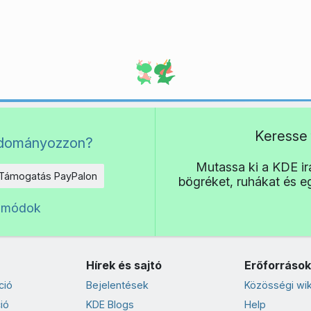
Keresse 
adományozzon?
Mutassa ki a KDE irá
Támogatás PayPalon
bögréket, ruhákat és 
 módok
Hírek és sajtó
Erőforrások
ció
Bejelentések
Közösségi wik
ió
KDE Blogs
Help