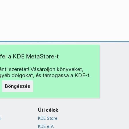
fel a KDE MetaStore-t
nti szeretét! Vásároljon könyveket,
egyéb dolgokat, és támogassa a KDE-t.
Böngészés
Úti célok
i
KDE Store
KDE e.V.