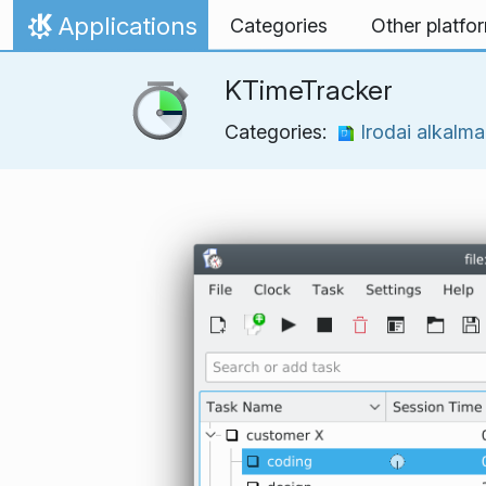
Ugrás a tartalomhoz
Applications
Categories
Other platfo
Kezdőlap
KTimeTracker
Categories:
Irodai alkalm