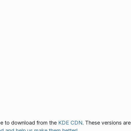
able to download from the
KDE CDN
. These versions are
ed and help us make them better!