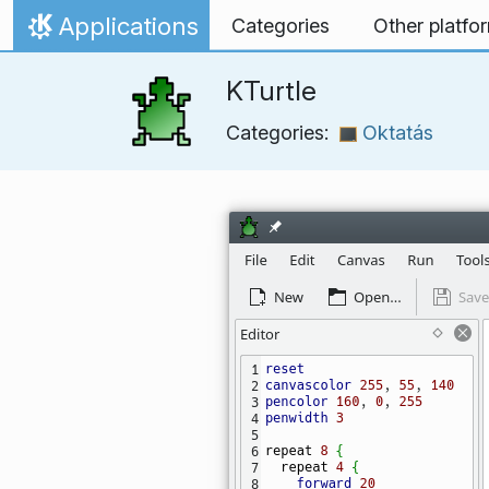
Ugrás a tartalomhoz
Applications
Categories
Other platfo
Kezdőlap
KTurtle
Categories:
Oktatás