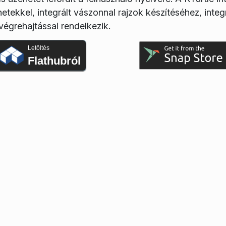
etekkel, integrált vászonnal rajzok készítéséhez, integr
végrehajtással rendelkezik.
Letöltés
Flathubról