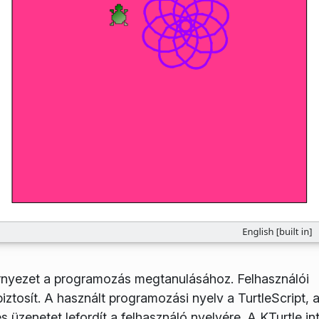
rnyezet a programozás megtanulásához. Felhasználói
ztosít. A használt programozási nyelv a TurtleScript, 
üzenetet lefordít a felhasználó nyelvére. A KTurtle int