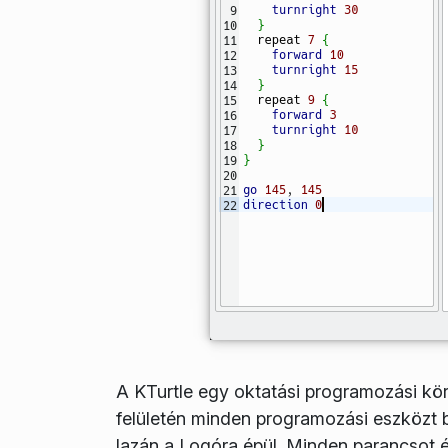
A KTurtle egy oktatási programozási kö
felületén minden programozási eszközt bi
lazán a Logóra épül. Minden parancsot és 