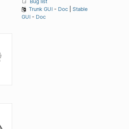
Bug list
Trunk GUI
-
Doc
|
Stable
GUI
-
Doc