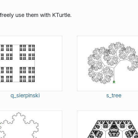
reely use them with KTurtle.
q_sierpinski
s_tree