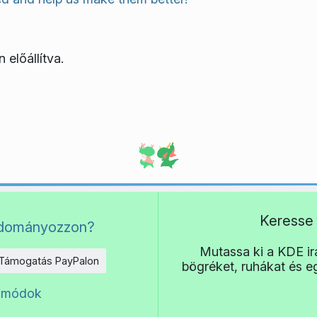
 előállítva.
Keresse 
adományozzon?
Mutassa ki a KDE irá
Támogatás PayPalon
bögréket, ruhákat és 
 módok