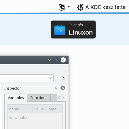
Válasszon nyelvet
A KDE készítette
Telepítés
Linuxon