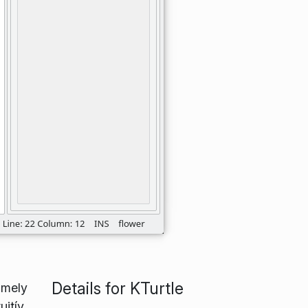
Details for KTurtle
amely
uitív