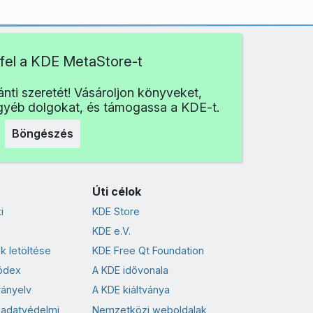
fel a KDE MetaStore-t
nti szeretét! Vásároljon könyveket,
egyéb dolgokat, és támogassa a KDE-t.
Böngészés
Úti célok
i
KDE Store
KDE e.V.
k letöltése
KDE Free Qt Foundation
ódex
A KDE idővonala
rányelv
A KDE kiáltványa
 adatvédelmi
Nemzetközi weboldalak