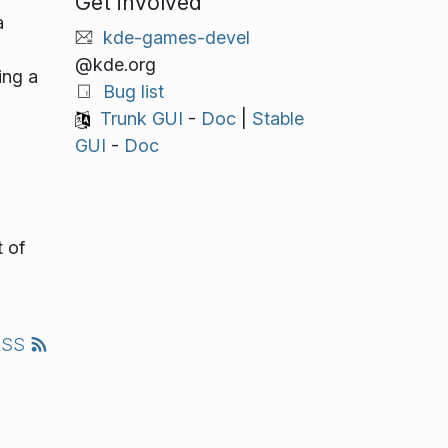
Get involved
a
kde-games-devel
@kde.org
ing a
Bug list
Trunk GUI
-
Doc
|
Stable
GUI
-
Doc
 of
RSS