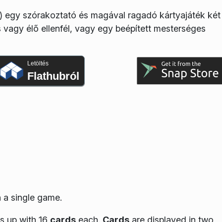
”) egy szórakoztató és magával ragadó kártyajáték két
 vagy élő ellenfél, vagy egy beépített mesterséges
Letöltés
Flathubról
 a single game.
ds up with 16
cards
each.
Cards
are displayed in two