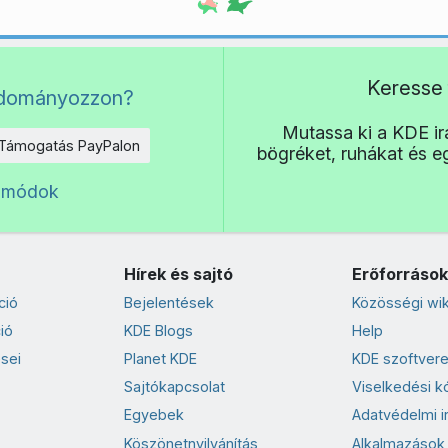
Keresse 
adományozzon?
Mutassa ki a KDE irá
Támogatás PayPalon
bögréket, ruhákat és 
 módok
Hírek és sajtó
Erőforrások
ció
Bejelentések
Közösségi wik
ió
KDE Blogs
Help
sei
Planet KDE
KDE szoftvere
Sajtókapcsolat
Viselkedési k
Egyebek
Adatvédelmi i
Köszönetnyilvánítás
Alkalmazások