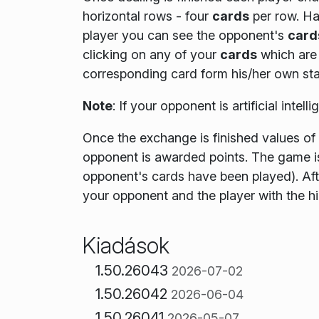
horizontal rows - four
cards
per row. Ha
player you can see the opponent's
card
clicking on any of your
cards
which are 
corresponding card form his/her own sta
Note
:
If your opponent is artificial intel
Once the exchange is finished values of
opponent is awarded points. The game i
opponent's cards have been played)
. Af
your opponent and the player with the h
Kiadások
1.50.26043
2026-07-02
1.50.26042
2026-06-04
1.50.26041
2026-05-07