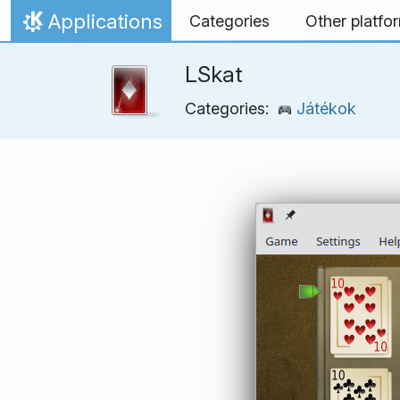
Ugrás a tartalomhoz
Applications
Categories
Other platfo
Kezdőlap
LSkat
Categories:
Játékok