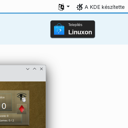
Válasszon nyelvet
A KDE készítette
Telepítés
Linuxon