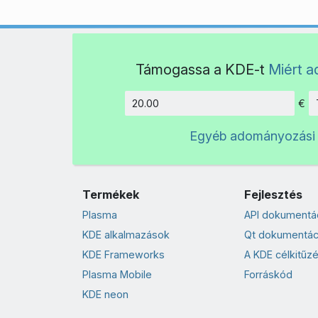
Támogassa a KDE-t
Miért 
€
Összeg
Egyéb adományozási
Termékek
Fejlesztés
Plasma
API dokumentá
KDE alkalmazások
Qt dokumentác
KDE Frameworks
A KDE célkitűzé
Plasma Mobile
Forráskód
KDE neon