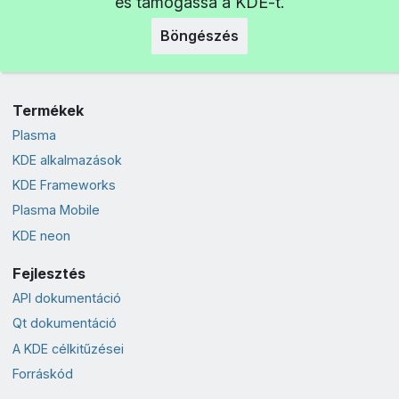
és támogassa a KDE-t.
Böngészés
Termékek
Plasma
KDE alkalmazások
KDE Frameworks
Plasma Mobile
KDE neon
Fejlesztés
API dokumentáció
Qt dokumentáció
A KDE célkitűzései
Forráskód