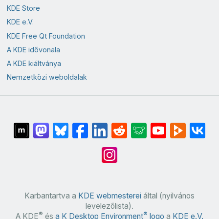
KDE Store
KDE e.V.
KDE Free Qt Foundation
A KDE idővonala
A KDE kiáltványa
Nemzetközi weboldalak
Karbantartva a
KDE webmesterei
által (nyilvános
levelezőlista).
®
®
A KDE
és
a K Desktop Environment
logo
a
KDE e.V.