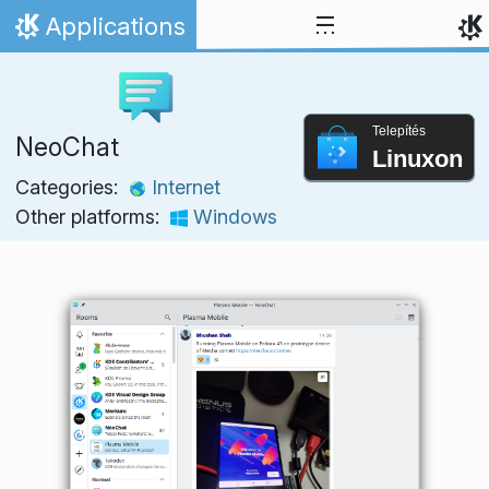
Ugrás a tartalomhoz
Applications
Kezdőlap
Telepítés
NeoChat
Linuxon
Categories:
Internet
Other platforms:
Windows