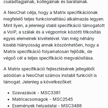
családtagjainak, kollégáinak és barátainak.
A NeoChat célja, hogy a Matrix specifikációnak
megfelelő teljes funkcionalitású alkalmazás legyen.
Mint ilyen, a jelenlegi stabil specifikáció támogatott
a VoIP, a szálak és a végpontok közötti titkosítás
egyes elemeinek kivételével. Van még néhány
kisebb hiányosság annak köszönhetően, hogy a
Matrix specifikáció folyamatosan fejlődik, de
végső cél a teljes specifikáció megvalósítása.
A Matrix specifikáció fejlesztésének jellegéből
adódóan a NeoChat számos instabil funkciót is
támogat. Jelenleg a következőket:
Szavazások - MSC3381
Matricacsomagok - MSC2545
Események helyadatai - MSC3488