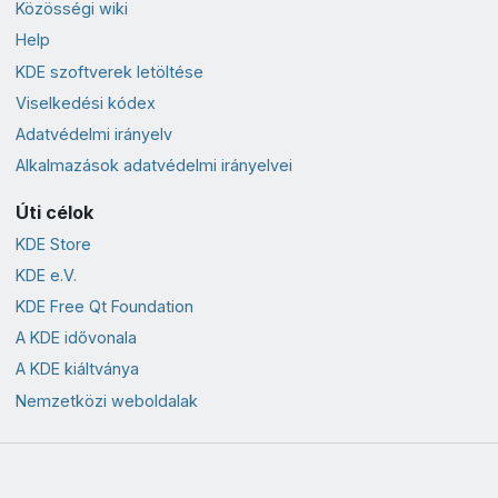
Közösségi wiki
Help
KDE szoftverek letöltése
Viselkedési kódex
Adatvédelmi irányelv
Alkalmazások adatvédelmi irányelvei
Úti célok
KDE Store
KDE e.V.
KDE Free Qt Foundation
A KDE idővonala
A KDE kiáltványa
Nemzetközi weboldalak