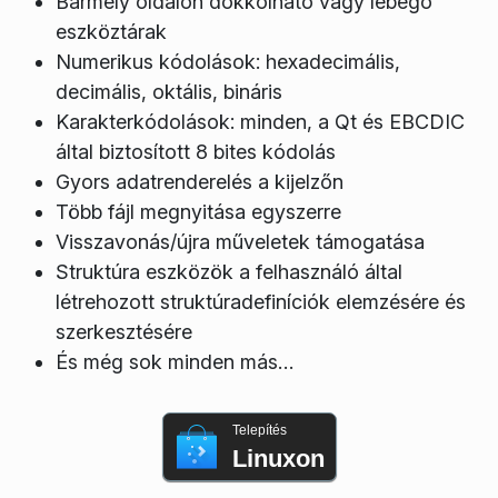
Bármely oldalon dokkolható vagy lebegő
eszköztárak
Numerikus kódolások: hexadecimális,
decimális, oktális, bináris
Karakterkódolások: minden, a Qt és EBCDIC
által biztosított 8 bites kódolás
Gyors adatrenderelés a kijelzőn
Több fájl megnyitása egyszerre
Visszavonás/újra műveletek támogatása
Struktúra eszközök a felhasználó által
létrehozott struktúradefiníciók elemzésére és
szerkesztésére
És még sok minden más…
Telepítés
Linuxon