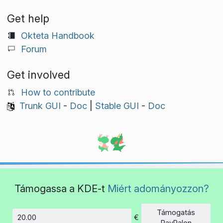
Get help
Okteta Handbook
Forum
Get involved
How to contribute
Trunk GUI
-
Doc
|
Stable GUI
-
Doc
Támogassa a KDE-t
Miért adományozzon?
Támogatás
€
Összeg
PayPalon