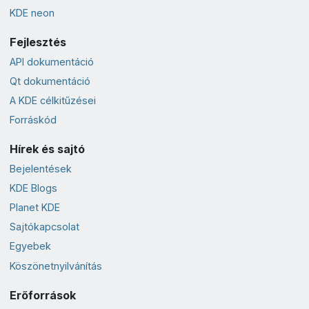
KDE neon
Fejlesztés
API dokumentáció
Qt dokumentáció
A KDE célkitűzései
Forráskód
Hírek és sajtó
Bejelentések
KDE Blogs
Planet KDE
Sajtókapcsolat
Egyebek
Köszönetnyilvánítás
Erőforrások