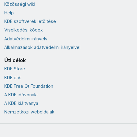
Közösségi wiki
Help
KDE szoftverek letöltése
Viselkedési kódex
Adatvédelmi irányelv
Alkalmazások adatvédelmi irányelvei
Úti célok
KDE Store
KDE e.V.
KDE Free Qt Foundation
A KDE idővonala
A KDE kiáltványa
Nemzetközi weboldalak