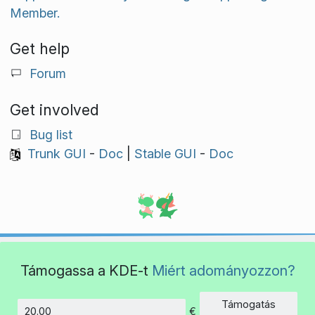
Member.
Get help
Forum
Get involved
Bug list
Trunk GUI
-
Doc
|
Stable GUI
-
Doc
Támogassa a KDE-t
Miért adományozzon?
Támogatás
€