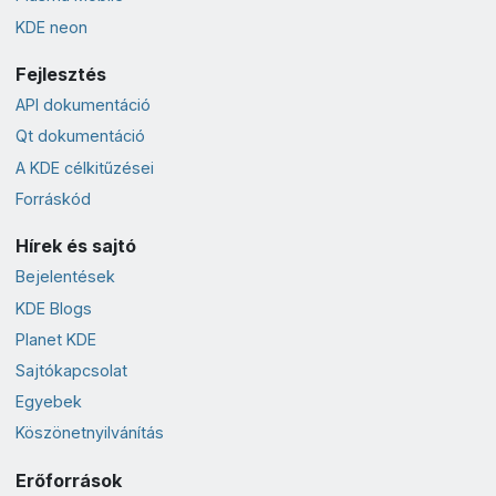
KDE neon
Fejlesztés
API dokumentáció
Qt dokumentáció
A KDE célkitűzései
Forráskód
Hírek és sajtó
Bejelentések
KDE Blogs
Planet KDE
Sajtókapcsolat
Egyebek
Köszönetnyilvánítás
Erőforrások