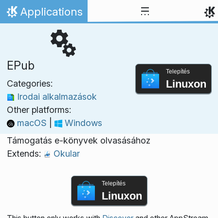
Ugrás a tartalomhoz
Applications
Kezdőlap
EPub
Telepítés
Linuxon
Categories:
Irodai alkalmazások
Other platforms:
macOS
|
Windows
Támogatás e-könyvek olvasásához
Extends:
Okular
Telepítés
Linuxon