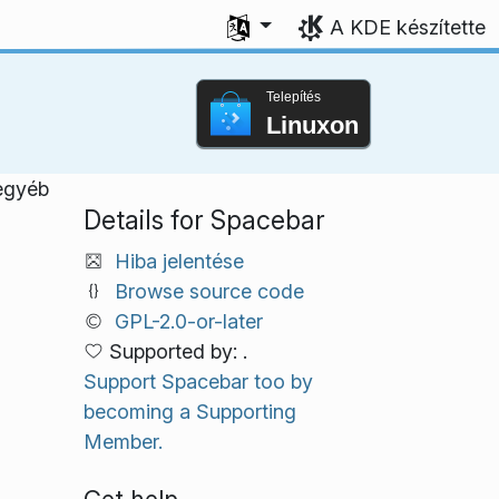
Válasszon nyelvet
A KDE készítette
Telepítés
Linuxon
egyéb
Details for Spacebar
Hiba jelentése
Browse source code
GPL-2.0-or-later
Supported by: .
Support Spacebar too by
becoming a Supporting
Member.