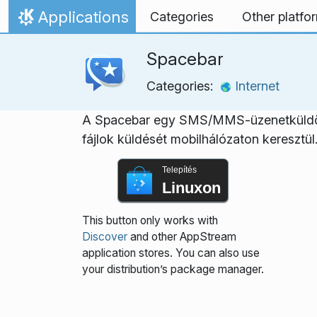
Ugrás a tartalomhoz
Applications
Categories
Other platfo
Kezdőlap
Spacebar
Categories:
Internet
A Spacebar egy SMS/MMS-üzenetküldő k
fájlok küldését mobilhálózaton keresztül
Telepítés
Linuxon
This button only works with
Discover
and other AppStream
application stores. You can also use
your distribution’s package manager.