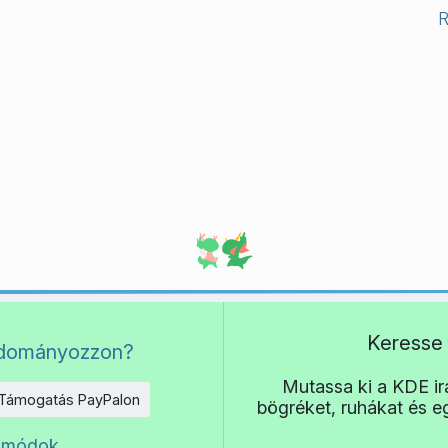
Keresse 
adományozzon?
Mutassa ki a KDE irá
Támogatás PayPalon
bögréket, ruhákat és 
 módok