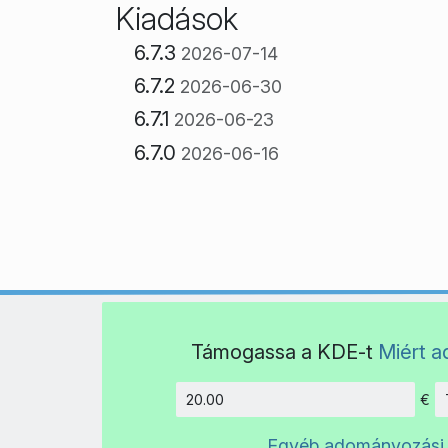
Kiadások
6.7.3
2026-07-14
6.7.2
2026-06-30
6.7.1
2026-06-23
6.7.0
2026-06-16
Támogassa a KDE-t
Miért 
€
Összeg
Egyéb adományozási