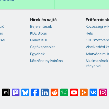
Hírek és sajtó
Erőforrások
ció
Bejelentések
Közösségi wik
ió
KDE Blogs
Help
sei
Planet KDE
KDE szoftvere
Sajtókapcsolat
Viselkedési k
Egyebek
Adatvédelmi i
Köszönetnyilvánítás
Alkalmazások
irányelvei