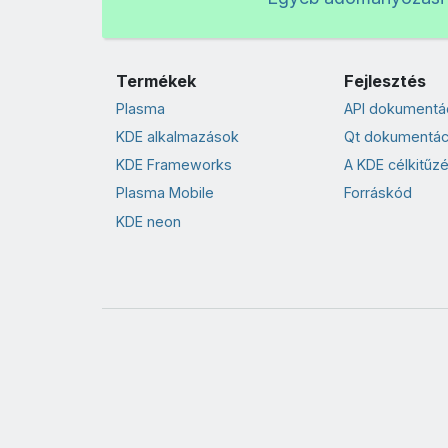
Termékek
Fejlesztés
Plasma
API dokumentá
KDE alkalmazások
Qt dokumentác
KDE Frameworks
A KDE célkitűzé
Plasma Mobile
Forráskód
KDE neon