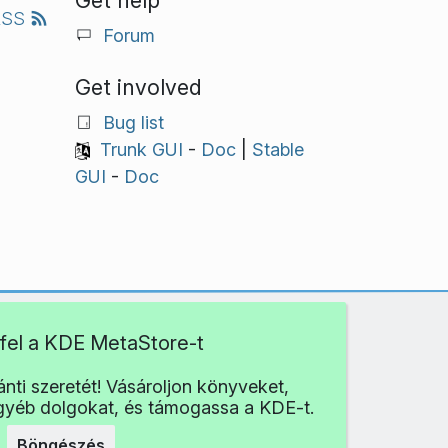
Get help
RSS
Forum
Get involved
Bug list
Trunk GUI
-
Doc
|
Stable
GUI
-
Doc
fel a KDE MetaStore-t
nti szeretét! Vásároljon könyveket,
egyéb dolgokat, és támogassa a KDE-t.
Böngészés