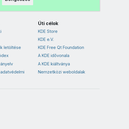
Úti célok
i
KDE Store
KDE e.V.
k letöltése
KDE Free Qt Foundation
ódex
A KDE idővonala
rányelv
A KDE kiáltványa
 adatvédelmi
Nemzetközi weboldalak