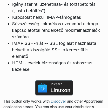
Igény szerinti üzenetlista- és törzsbetöltés
(„lusta betöltés”)
Kapcsolat nélküli IMAP-támogatás
Sávszélesség-takarékos üzemmód a drága
kapcsolatottal rendelkező mobilfelhasználók
számára
IMAP SSH-n át -- SSL foglalat használata
helyett a kiszolgáló SSH-n keresztül is
elérhető
HTML-levelek biztonságos és robosztus
kezelése
Telepítés
Linuxon
This button only works with
Discover
and other AppStream
application stores. You can also use your distribution’s