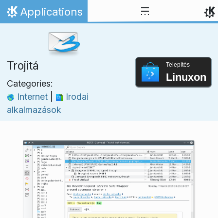
Ugrás a tartalomhoz
Applications
Kezdőlap
Trojitá
Telepítés
Linuxon
Categories:
Internet
|
Irodai
alkalmazások