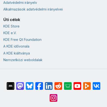
Adatvédelmi irányelv
Alkalmazások adatvédelmi irányelvei
Úti célok
KDE Store
KDE e.V.
KDE Free Qt Foundation
A KDE idővonala
A KDE kiáltványa
Nemzetközi weboldalak