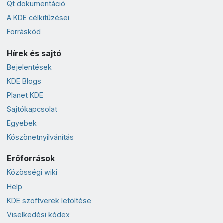
Qt dokumentáció
A KDE célkitűzései
Forráskód
Hírek és sajtó
Bejelentések
KDE Blogs
Planet KDE
Sajtókapcsolat
Egyebek
Köszönetnyilvánítás
Erőforrások
Közösségi wiki
Help
KDE szoftverek letöltése
Viselkedési kódex