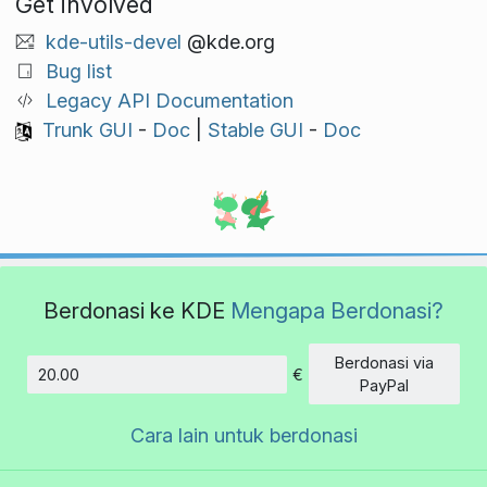
Get involved
kde-utils-devel
@kde.org
Bug list
Legacy API Documentation
Trunk GUI
-
Doc
|
Stable GUI
-
Doc
Berdonasi ke KDE
Mengapa Berdonasi?
Berdonasi via
€
Jumlah
PayPal
Cara lain untuk berdonasi