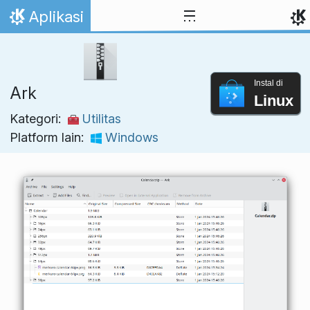
Lewati ke konten
Aplikasi
Beranda
Instal di
Ark
Linux
Kategori:
Utilitas
Platform lain:
Windows