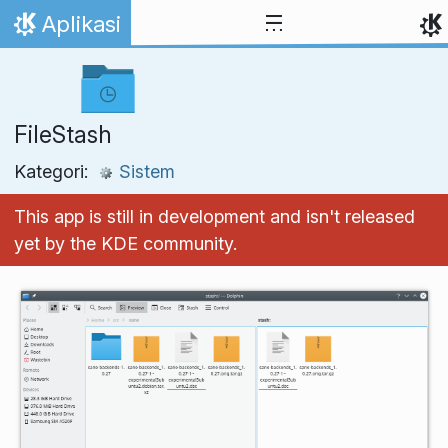
Lewati ke konten
Aplikasi
Beranda
FileStash
Kategori:
Sistem
This app is still in development and isn't released
yet by the KDE community.