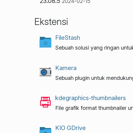
23.08.5
2024-02-15
Ekstensi
FileStash
Sebuah solusi yang ringan untu
Kamera
Sebuah plugin untuk mendukung 
kdegraphics-thumbnailers
File grafik format thumbnailer u
KIO GDrive