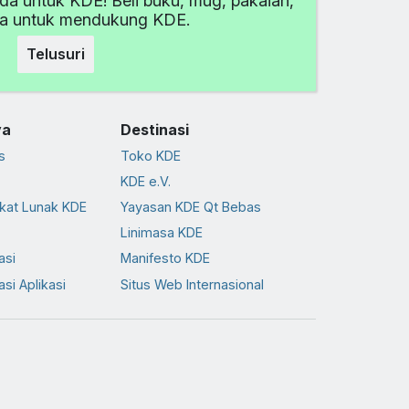
da untuk KDE! Beli buku, mug, pakaian,
ya untuk mendukung KDE.
Telusuri
ya
Destinasi
s
Toko KDE
KDE e.V.
kat Lunak KDE
Yayasan KDE Qt Bebas
Linimasa KDE
asi
Manifesto KDE
asi Aplikasi
Situs Web Internasional