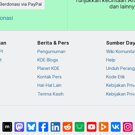
Tunjukkan kecintaan An
Berdonasi via PayPal
dan lainn
donasi
an
Berita & Pers
Sumber Da
PI
Pengumuman
Wiki Komunita
t
KDE Blogs
Help
Planet KDE
Unduh Perang
Kontak Pers
Kode Etik
Hal-Hal Lain
Kebijakan Priv
Terima Kasih
Kebijakan Priv