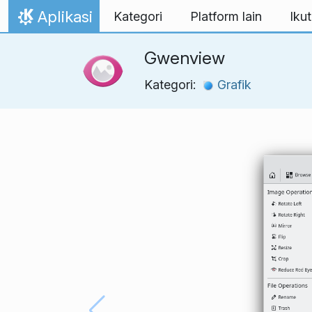
Lewati ke konten
Aplikasi
Kategori
Platform lain
Ikut
Beranda
Gwenview
Kategori:
Grafik