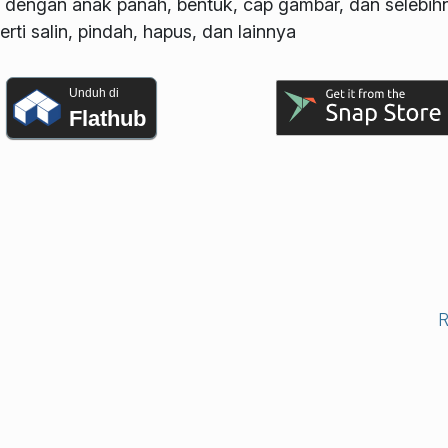
dengan anak panah, bentuk, cap gambar, dan selebih
rti salin, pindah, hapus, dan lainnya
Unduh di
Flathub