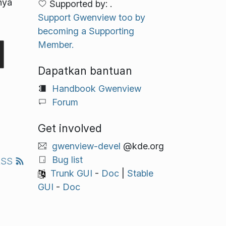
nya
Supported by: .
Support Gwenview too by
becoming a Supporting
Member.
Dapatkan bantuan
Handbook Gwenview
Forum
Get involved
gwenview-devel
@kde.org
Bug list
RSS
Trunk GUI
-
Doc
|
Stable
GUI
-
Doc