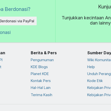
Kunju
a Berdonasi?
Tunjukkan kecintaan An
Berdonasi via PayPal
dan lainn
donasi
an
Berita & Pers
Sumber Da
PI
Pengumuman
Wiki Komunita
t
KDE Blogs
Help
Planet KDE
Unduh Perang
Kontak Pers
Kode Etik
Hal-Hal Lain
Kebijakan Priv
Terima Kasih
Kebijakan Priv