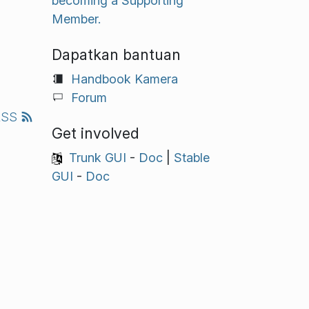
becoming a Supporting
Member.
Dapatkan bantuan
Handbook Kamera
Forum
RSS
Get involved
Trunk GUI
-
Doc
|
Stable
GUI
-
Doc