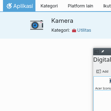
Lewati ke konten
Aplikasi
Kategori
Platform lain
Ikut
Beranda
Kamera
Kategori:
Utilitas