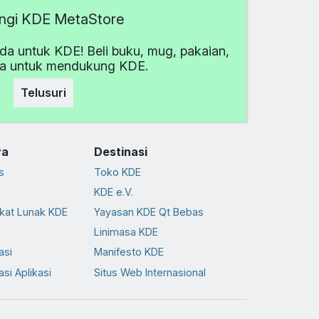
ngi KDE MetaStore
da untuk KDE! Beli buku, mug, pakaian,
ya untuk mendukung KDE.
Telusuri
ya
Destinasi
s
Toko KDE
KDE e.V.
kat Lunak KDE
Yayasan KDE Qt Bebas
Linimasa KDE
asi
Manifesto KDE
asi Aplikasi
Situs Web Internasional