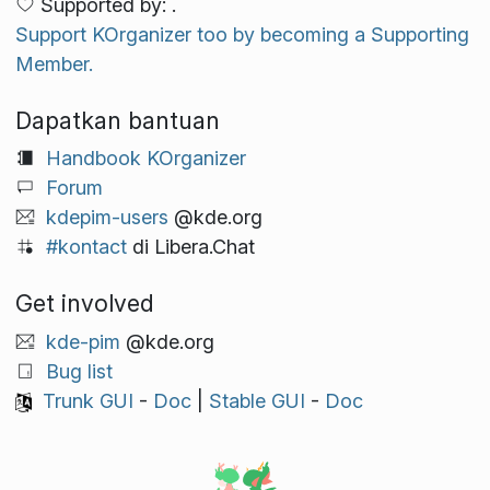
Supported by: .
Support KOrganizer too by becoming a Supporting
Member.
Dapatkan bantuan
Handbook KOrganizer
Forum
kdepim-users
@kde.org
#kontact
di Libera.Chat
Get involved
kde-pim
@kde.org
Bug list
Trunk GUI
-
Doc
|
Stable GUI
-
Doc