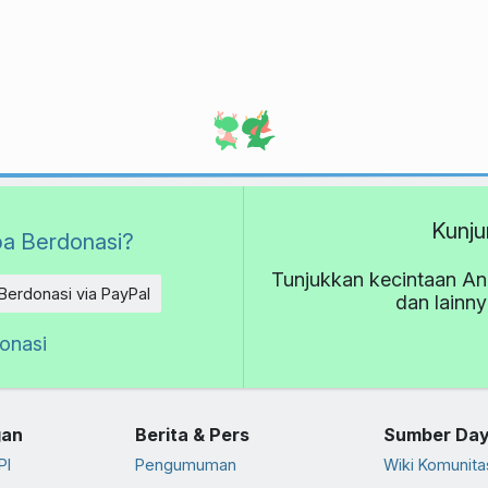
Kunju
a Berdonasi?
Tunjukkan kecintaan An
Berdonasi via PayPal
dan lainn
donasi
an
Berita & Pers
Sumber Da
PI
Pengumuman
Wiki Komunita