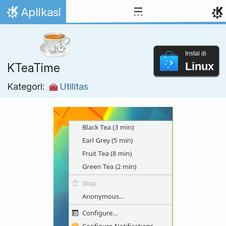
Lewati ke konten
Aplikasi
Beranda
Instal di
Linux
KTeaTime
Kategori:
Utilitas