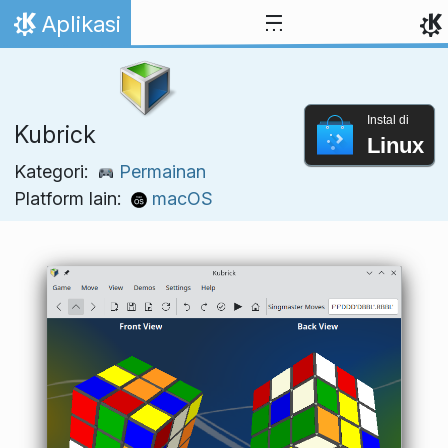
Lewati ke konten
Aplikasi
Beranda
Instal di
Kubrick
Linux
Kategori:
Permainan
Platform lain:
macOS