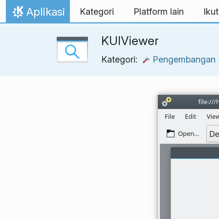
Lewati ke konten
Aplikasi
Kategori
Platform lain
Ikut
Beranda
KUIViewer
Kategori:
Pengembangan