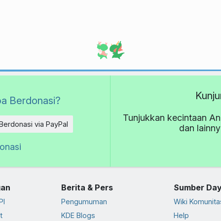
Kunju
a Berdonasi?
Tunjukkan kecintaan An
Berdonasi via PayPal
dan lainn
donasi
an
Berita & Pers
Sumber Da
PI
Pengumuman
Wiki Komunita
t
KDE Blogs
Help